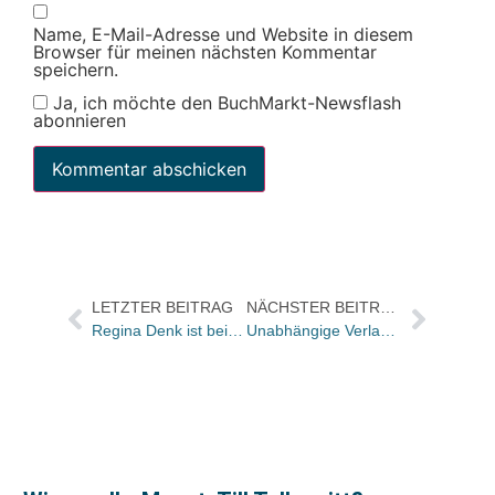
Name, E-Mail-Adresse und Website in diesem
Browser für meinen nächsten Kommentar
speichern.
Ja, ich möchte den BuchMarkt-Newsflash
abonnieren
LETZTER BEITRAG
NÄCHSTER BEITRAG
Regina Denk ist beim Münchner EMF Verlag gestartet und baut hier ein Belletristik-Programm auf
Unabhängige Verlage laden am 5. und 6. Dezember zum Bücherfest nach Hamburg ein