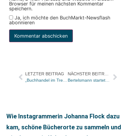
Browser für meinen nächsten Kommentar
speichern.
Ja, ich möchte den BuchMarkt-Newsflash
abonnieren
LETZTER BEITRAG
NÄCHSTER BEITRAG
„Buchhandel im Trend 2010“ ist das Thema der diesjährigen Arbeitstagung der AWS
Bertelsmann startet 2001 in Berlin weiteren Taschenbuch Verlag
Wie Instagrammerin Johanna Flock dazu
kam, schöne Bücherorte zu sammeln und