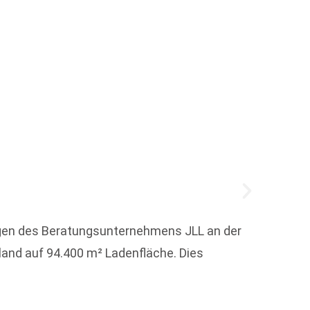
Neuau
ngen des Beratungsunternehmens JLL an der
land auf 94.400 m² Ladenfläche. Dies
Nicola
hinzug