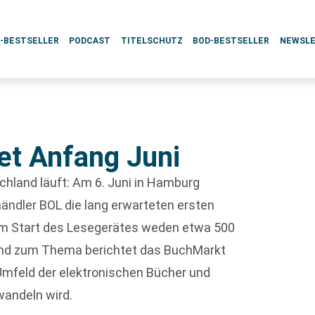
L-BESTSELLER
PODCAST
TITELSCHUTZ
BOD-BESTSELLER
NEWSL
i
et Anfang Juni
hland läuft: Am 6. Juni in Hamburg
ändler BOL die lang erwarteten ersten
um Start des Lesegerätes weden etwa 500
send zum Thema berichtet das BuchMarkt
s Umfeld der elektronischen Bücher und
wandeln wird.