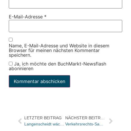
E-Mail-Adresse
*
Name, E-Mail-Adresse und Website in diesem
Browser für meinen nächsten Kommentar
speichern.
Ja, ich möchte den BuchMarkt-Newsflash
abonnieren
LETZTER BEITRAG
NÄCHSTER BEITRAG
Langenscheidt wächst im Ausland/Zweitgrößten Kartografie – Verlag Frankreichs übernommen
Verkehrsrechts-Sammlung des Erich Schmidt Verlags im Intranet der Polizei Baden Württemberg