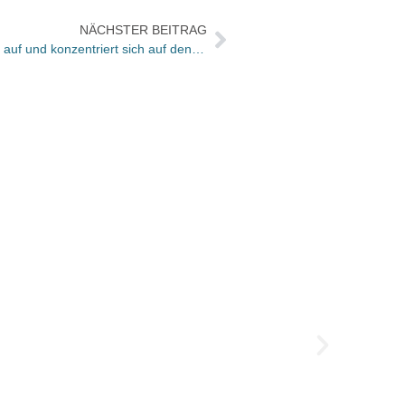
NÄCHSTER BEITRAG
more software gibt Eigenproduktion auf und konzentriert sich auf den Vertrieb
Konst