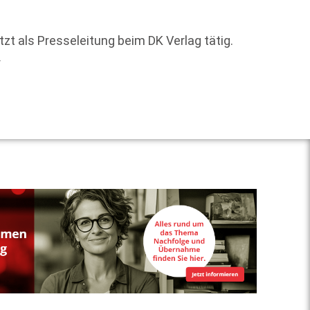
Der Ge
Aufsti
zt als Presseleitung beim DK Verlag tätig.
erfolg
r
Weit