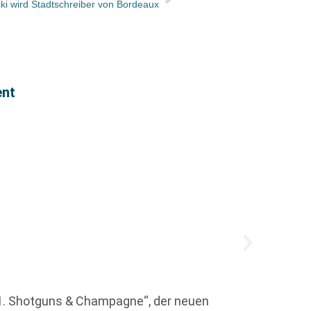
cki wird Stadtschreiber von Bordeaux
ent
Press
Die jä
h 1. Shotguns & Champagne“, der neuen