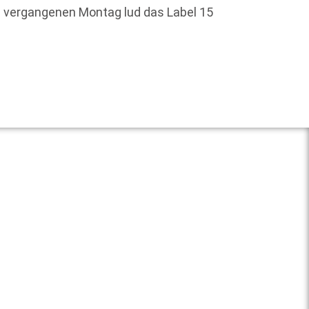
Buchhän
 vergangenen Montag lud das Label 15
um mit
Weit