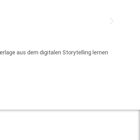
lage aus dem digitalen Storytelling lernen
Alle z
am 18.
Weit