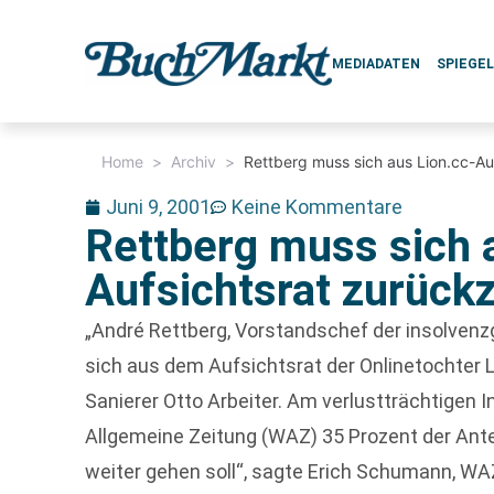
MEDIADATEN
SPIEGE
Home
>
Archiv
>
Rettberg muss sich aus Lion.cc-Au
Juni 9, 2001
Keine Kommentare
Rettberg muss sich 
Aufsichtsrat zurück
„André Rettberg, Vorstandschef der insolven
sich aus dem Aufsichtsrat der Onlinetochter Li
Sanierer Otto Arbeiter. Am verlustträchtigen 
Allgemeine Zeitung (WAZ) 35 Prozent der Anteil
weiter gehen soll“, sagte Erich Schumann, WAZ