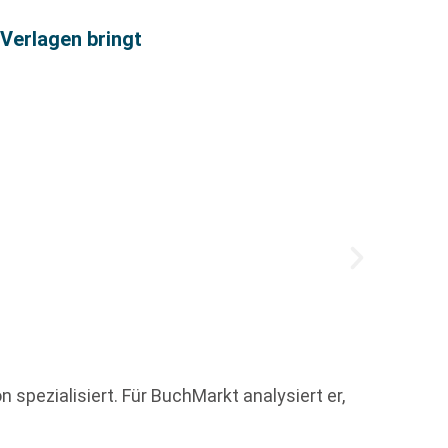
 Verlagen bringt
Chris
 spezialisiert. Für BuchMarkt analysiert er,
Christ