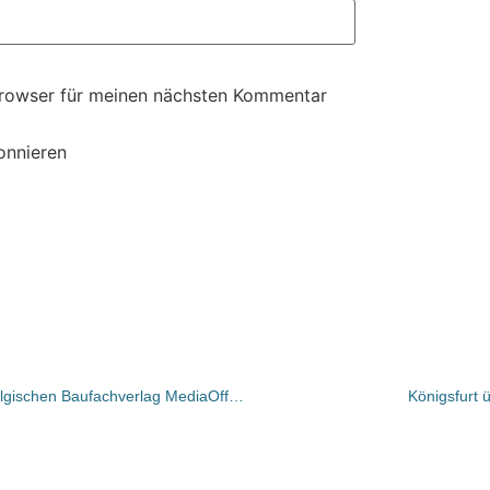
Browser für meinen nächsten Kommentar
onnieren
Bertelsmann/Springer übernimmt belgischen Baufachverlag MediaOffice
Königsfurt 