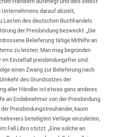
hen Händlern auferlegt und dies selbst
n Unternehmens darauf abzielt,
zu Lasten des deutschen Buchhandels
rstörung der Preisbindung bezweckt. „Die
drossene Belieferung tätige Mithilfe an
stems zu leisten. Man mag begründen
im Einzelfall preisbindungsfrei sind.
 Folge einen Zwang zur Belieferung nach
ie Umkehr des Grundsatzes der
ung aller Händler ist etwas ganz anderes
ufe an Endabnehmer von der Preisbindung
o der Preisbindungstreuhänder, kaum
elrevers beteiligten Verlage einzuleiten,
im Fall Libro stützt. „Eine solche an