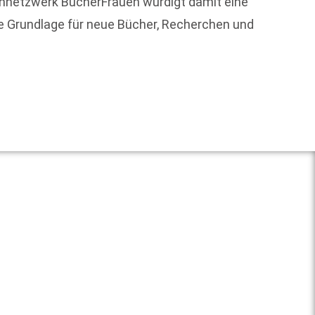
ennetzwerk BücherFrauen würdigt damit eine
Mit de
ie Grundlage für neue Bücher, Recherchen und
gegrün
Weit