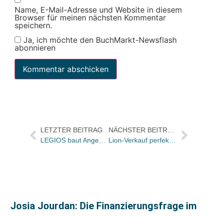
Name, E-Mail-Adresse und Website in diesem
Browser für meinen nächsten Kommentar
speichern.
Ja, ich möchte den BuchMarkt-Newsflash
abonnieren
LETZTER BEITRAG
NÄCHSTER BEITRAG
LEGIOS baut Angebot weiter aus – MBO Verlag steuert verschiedene Fachquellen für das neue Internet-Portal bei
Lion-Verkauf perfekt – Liquidation folgt
Josia Jourdan: Die Finanzierungsfrage im