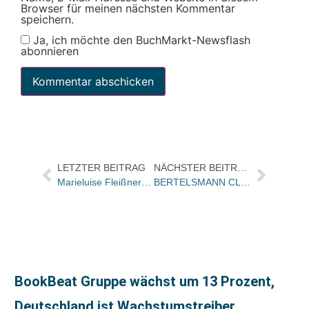
Browser für meinen nächsten Kommentar
speichern.
Ja, ich möchte den BuchMarkt-Newsflash
abonnieren
LETZTER BEITRAG
NÄCHSTER BEITRAG
Marieluise Fleißner-Preis an Petra Morsbach
BERTELSMANN CLUB geht in Marketing Offensive /Neue Buchkette geplant/ Partner Jens Grüttefien
BookBeat Gruppe wächst um 13 Prozent,
Deutschland ist Wachstumstreiber