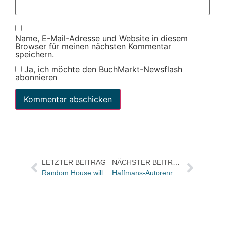
Name, E-Mail-Adresse und Website in diesem
Browser für meinen nächsten Kommentar
speichern.
Ja, ich möchte den BuchMarkt-Newsflash
abonnieren
LETZTER BEITRAG
NÄCHSTER BEITRAG
Random House will im kommenden Jahr bis zu 10 Prozent weniger Novitäten verlegen/ Interesse an Residenz/ Rechte sollen künftig im Haus bleiben
Haffmans-Autorenrechte liegen nicht beim Verlag, dürfen aber von Gerd Haffmans genutzt werden.