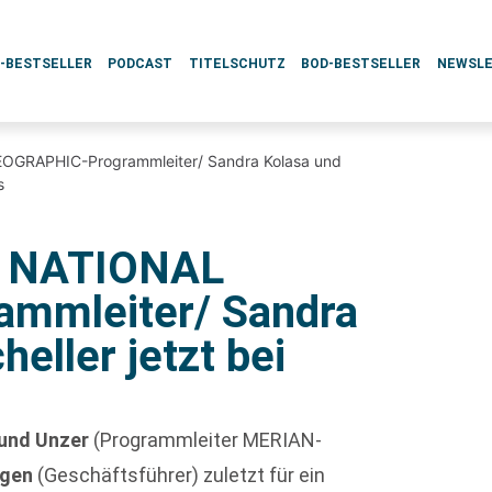
L-BESTSELLER
PODCAST
TITELSCHUTZ
BOD-BESTSELLER
NEWSL
OGRAPHIC-Programmleiter/ Sandra Kolasa und
s
r NATIONAL
mmleiter/ Sandra
eller jetzt bei
und Unzer
(Programmleiter MERIAN-
agen
(Geschäftsführer) zuletzt für ein