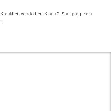
Auch b
Mehr a
r Krankheit verstorben. Klaus G. Saur prägte als
Literat
t.
Weit