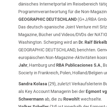
dänisches Internetportal im Reisebereich täti
Programmverantwortung für die Non-Magazine
GEOGRAPHIC DEUTSCHLAND
(G+J/RBA GmbH
Das deutsch-spanische Joint Venture mit Sitz
Magazine, Bücher und Videos/DVDs der NAT
Washington. Scherping wird an
Dr. Ralf Birkel
GEOGRAPHIC DEUTSCHLAND, berichten. Gemei
europäischen Non-Magazine-Aktivitäten koord
Jahr
, Hamburg und
RBA Publicaciones S.A
., 
Society in Frankreich, Polen, Holland/Belgien 
Sandra Kolasa
(29), zuletzt Verkaufsleiterin 
als Key Account Managerin bei der
Egmont vg
Schwermann
ab, die zu
Rowohlt
wechselte.
Volker Scheller
(34) ist innerhalb der Egmont