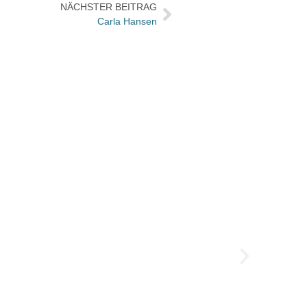
NÄCHSTER BEITRAG
Carla Hansen
Das w