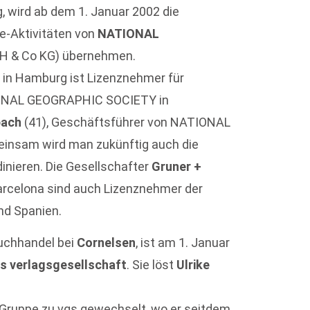
g, wird ab dem 1. Januar 2002 die
-Aktivitäten von
NATIONAL
 & Co KG) übernehmen.
 in Hamburg ist Lizenznehmer für
IONAL GEOGRAPHIC SOCIETY in
bach
(41), Geschäftsführer von NATIONAL
nsam wird man zukünftig auch die
inieren. Die Gesellschafter
Gruner +
Barcelona sind auch Lizenznehmer der
und Spanien.
Buchhandel bei
Cornelsen
, ist am 1. Januar
s verlagsgesellschaft
. Sie löst
Ulrike
-Gruppe zu vgs gewechselt, wo er seitdem