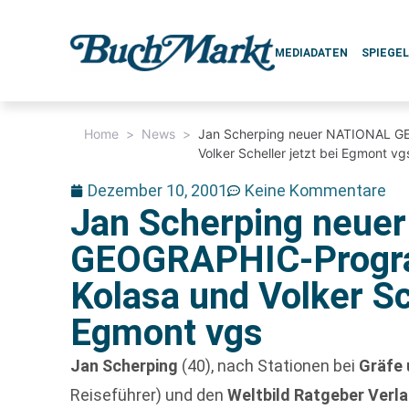
MEDIADATEN
SPIEGE
Home
>
News
>
Jan Scherping neuer NATIONAL GE
Volker Scheller jetzt bei Egmont vg
Dezember 10, 2001
Keine Kommentare
Jan Scherping neue
GEOGRAPHIC-Progra
Kolasa und Volker Sch
Egmont vgs
Jan Scherping
(40), nach Stationen bei
Gräfe 
Reiseführer) und den
Weltbild Ratgeber Verl