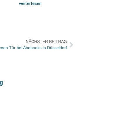
weiterlesen
NÄCHSTER BEITRAG
enen Tür bei Abebooks in Düsseldorf
rg
Ausze