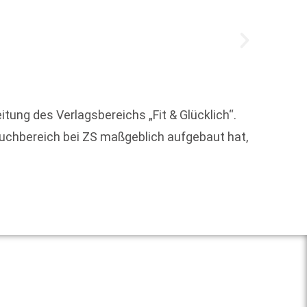
tung des Verlagsbereichs „Fit & Glücklich“.
Der In
buchbereich bei ZS maßgeblich aufgebaut hat,
aus. Z
bedeut
Weit