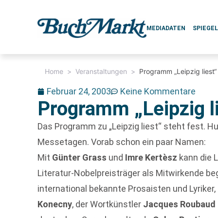
MEDIADATEN
SPIEGE
Home
>
Veranstaltungen
>
Programm „Leipzig liest“
Februar 24, 2003
Keine Kommentare
Programm „Leipzig li
Das Programm zu „Leipzig liest“ steht fest. H
Messetagen. Vorab schon ein paar Namen:
Mit
Günter Grass
und
Imre Kertèsz
kann die 
Literatur-Nobelpreisträger als Mitwirkende 
international bekannte Prosaisten und Lyriker
Konecny
, der Wortkünstler
Jacques Roubaud