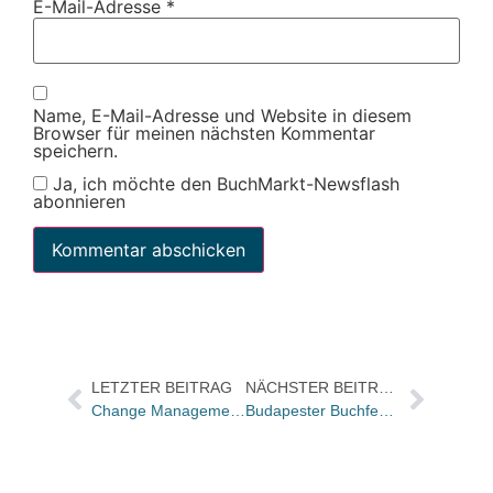
E-Mail-Adresse
*
Name, E-Mail-Adresse und Website in diesem
Browser für meinen nächsten Kommentar
speichern.
Ja, ich möchte den BuchMarkt-Newsflash
abonnieren
LETZTER BEITRAG
NÄCHSTER BEITRAG
Change Management: Eine Anekdote, die (fast) alles erklärt
Budapester Buchfestival erfolgreich beendet – besonderes Interesse für Zsuzsa Bánk