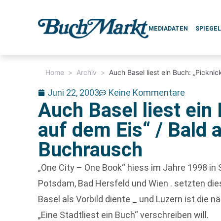
MEDIADATEN
SPIEGE
Home
>
Archiv
>
Auch Basel liest ein Buch: „Pickni
Juni 22, 2003
Keine Kommentare
Auch Basel liest ein
auf dem Eis“ / Bald 
Buchrausch
„One City – One Book“ hiess im Jahre 1998 in S
Potsdam, Bad Hersfeld und Wien . setzten diese
Basel als Vorbild diente _ und Luzern ist die n
„Eine Stadtliest ein Buch“ verschreiben will.