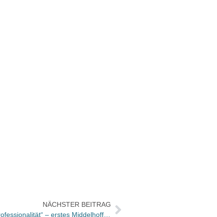
NÄCHSTER BEITRAG
Lesetipp WAMS: „Ich hasse kalte Professionalität“ – erstes Middelhoff Interview