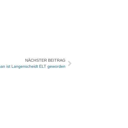
NÄCHSTER BEITRAG
an ist Langenscheidt ELT geworden
Edel V