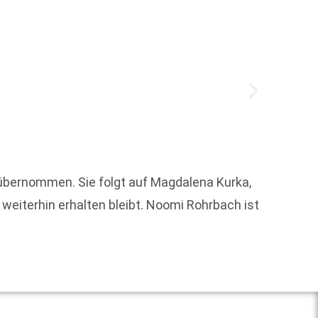
übernommen. Sie folgt auf Magdalena Kurka,
Seit d
eiterhin erhalten bleibt. Noomi Rohrbach ist
Weit