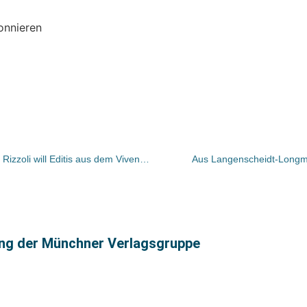
onnieren
Italiens zweitgrößter Verlagskonzern Rizzoli will Editis aus dem Vivendi-Buchimperiums
Aus Langenscheidt-Longm
ng der Münchner Verlagsgruppe