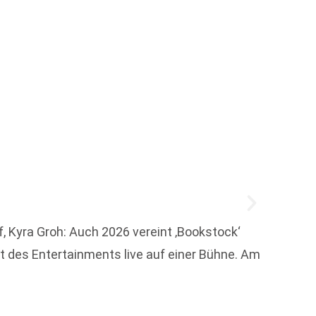
Josia
rf, Kyra Groh: Auch 2026 vereint ‚Bookstock‘
t des Entertainments live auf einer Bühne. Am
Ich drü
Wir si