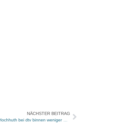
NÄCHSTER BEITRAG
Brisantes neues Theaterstück von Hochhuth bei dtv binnen weniger Stunden vergriffen / Zweite Auflage kommt noch vor dem 6.2.