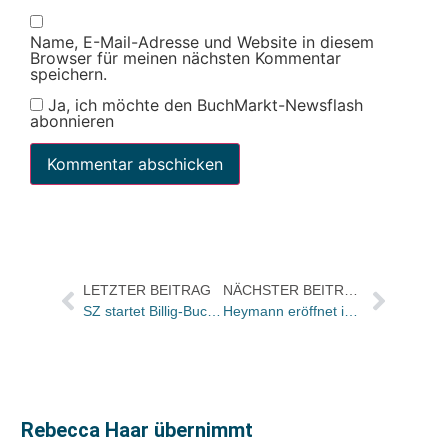
Name, E-Mail-Adresse und Website in diesem
Browser für meinen nächsten Kommentar
speichern.
Ja, ich möchte den BuchMarkt-Newsflash
abonnieren
LETZTER BEITRAG
NÄCHSTER BEITRAG
SZ startet Billig-Buch-Aktion mit Steppenwolf / Erster Titel wird verschenkt
Heymann eröffnet im August in Itzehoe die insgesamt 13. Filiale
Rebecca Haar übernimmt