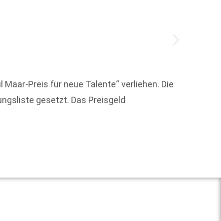
 Maar-Preis für neue Talente“ verliehen. Die
Um die
ungsliste gesetzt. Das Preisgeld
Weit