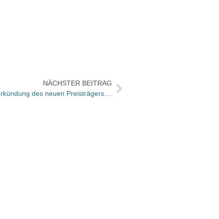
NÄCHSTER BEITRAG
Preis der Literaturhäuser 2004 – Verkündung des neuen Preisträgers auf Leipziger Buchmesse
Büche