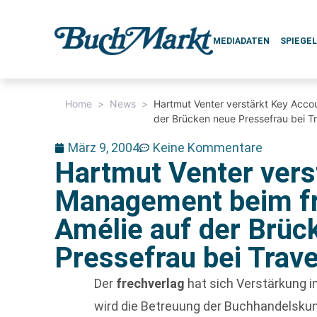
MEDIADATEN
SPIEGE
Home
>
News
>
Hartmut Venter verstärkt Key Acco
der Brücken neue Pressefrau bei T
März 9, 2004
Keine Kommentare
Hartmut Venter vers
Management beim fr
Amélie auf der Brüc
Pressefrau bei Trav
Der
frechverlag
hat sich Verstärkung i
wird die Betreuung der Buchhandelsku