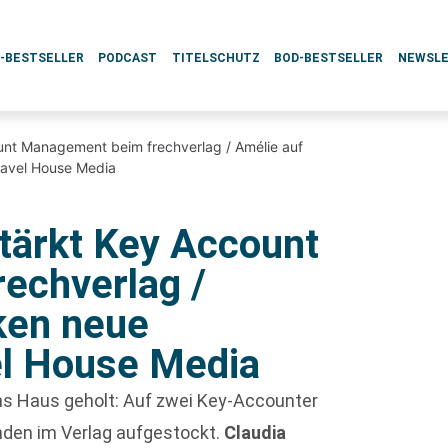
L-BESTSELLER
PODCAST
TITELSCHUTZ
BOD-BESTSELLER
NEWSL
unt Management beim frechverlag / Amélie auf
ravel House Media
tärkt Key Account
echverlag /
ken neue
el House Media
ns Haus geholt: Auf zwei Key-Accounter
nden im Verlag aufgestockt.
Claudia