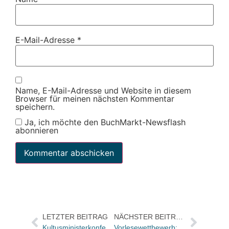
E-Mail-Adresse
*
Name, E-Mail-Adresse und Website in diesem
Browser für meinen nächsten Kommentar
speichern.
Ja, ich möchte den BuchMarkt-Newsflash
abonnieren
LETZTER BEITRAG
NÄCHSTER BEITRAG
Kultusministerkonferenz reformiert Rechtschreibreform
Vorlesewettbewerb: Finale in Frankfurt mit Doris Schröder-Köpf, Alexandra Kamp und Christian Brückner