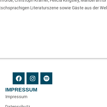
omforde, Christoph Kramer, Felicia Kingsley, Manuel Bitto
tschsprachigen Literaturszene sowie Gäste aus der Wel
IMPRESSUM
Impressum
Datenschutz