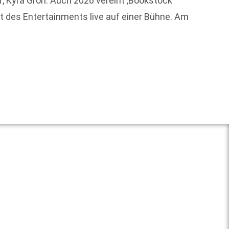
rf, Kyra Groh: Auch 2026 vereint ‚Bookstock‘
t des Entertainments live auf einer Bühne. Am
„Recht
2026 in
Weit