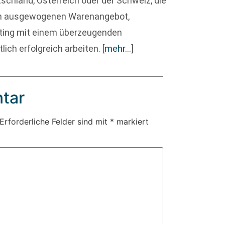
chland, Österreich oder der Schweiz, die
nem ausgewogenen Warenangebot,
eting mit einem überzeugenden
ich erfolgreich arbeiten.
[
mehr…
]
tar
Erforderliche Felder sind mit
*
markiert