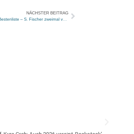
NÄCHSTER BEITRAG
Nominierungen für Preis der SWR-Bestenliste – S. Fischer zweimal vertreten
Rückb