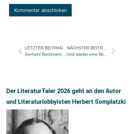
LETZTER BEITRAG
NÄCHSTER BEITRAG
Gerhard Beckmanns Meinung – Google hat Pläne, um zum weltweit bedeutendsten Träger von Buchinhalten zu werden. Anlass zu neuen Sorgen für Verlage und Buchhandel?
Und wieder eine Beckmann-Kolumne – Was heutige Verleger von T.S. Eliot lernen könnten
Der LiteraturTaler 2026 geht an den Autor
und Literaturlobbyisten Herbert Somplatzki