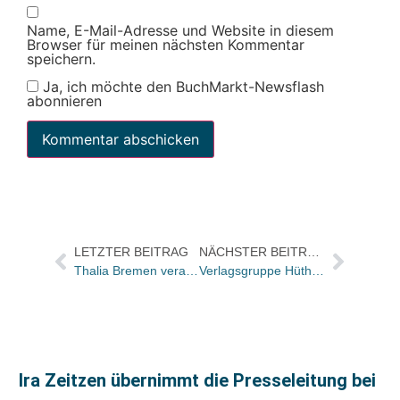
Name, E-Mail-Adresse und Website in diesem
Browser für meinen nächsten Kommentar
speichern.
Ja, ich möchte den BuchMarkt-Newsflash
abonnieren
LETZTER BEITRAG
NÄCHSTER BEITRAG
Thalia Bremen veranstaltet Zeichenwettbewerb zu TOKYOPOP-Thema Sgt. Frog
Verlagsgruppe Hüthig Jehle Rehm integriert ecomed verlagsgesellschaft – ab 1. November wird aus der Kooperation ein Unternehmen
Ira Zeitzen übernimmt die Presseleitung bei