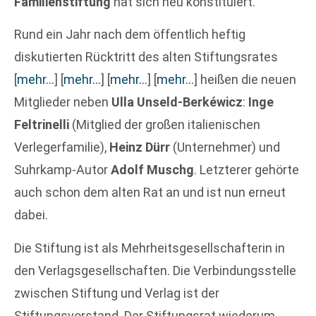
Familienstiftung
hat sich neu konstituiert.
Rund ein Jahr nach dem öffentlich heftig
diskutierten Rücktritt des alten Stiftungsrates
[
mehr…
]
[
mehr…
]
[
mehr…
]
[
mehr…
]
heißen die neuen
Mitglieder neben
Ulla Unseld-Berkéwicz
:
Inge
Feltrinelli
(Mitglied der großen italienischen
Verlegerfamilie),
Heinz Dürr
(Unternehmer) und
Suhrkamp-Autor
Adolf Muschg
. Letzterer gehörte
auch schon dem alten Rat an und ist nun erneut
dabei.
Die Stiftung ist als Mehrheitsgesellschafterin in
den Verlagsgesellschaften. Die Verbindungsstelle
zwischen Stiftung und Verlag ist der
Stiftungsvorstand. Der Stiftungsrat wiederum