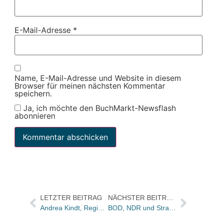
E-Mail-Adresse
*
Name, E-Mail-Adresse und Website in diesem
Browser für meinen nächsten Kommentar
speichern.
Ja, ich möchte den BuchMarkt-Newsflash
abonnieren
LETZTER BEITRAG
NÄCHSTER BEITRAG
Andrea Kindt, Regina Steinicke, Anne Helene Bubenzer, Christiane Steen bei Rowohlt-Verlagen
BOD, NDR und Straßenmagazin Hinz und Kunzt präsentierten im Thalia Theater Geschichten aus „Alles auf Rot“ Buch