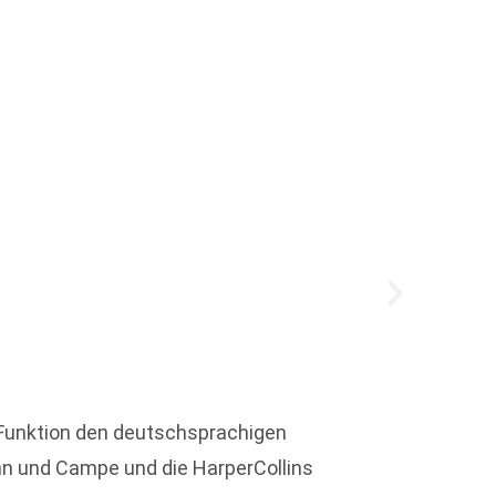
Jubil
Am 9. 
r Funktion den deutschsprachigen
wurde 
nn und Campe und die HarperCollins