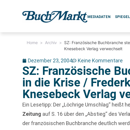
MEDIADATEN
SPIEGE
Home
>
Archiv
>
SZ: Französische Buchbranche steue
Knesebeck Verlag verwechselt
Dezember 23, 2004
Keine Kommentare
SZ: Französische Bu
in die Krise / Freder
Knesebeck Verlag v
Ein Lesetipp: Der „Löchrige Umschlag“ heißt he
Zeitung
auf S. 16 über den „Abstieg“ des Ver
der französischen Buchbranche deutlich werd