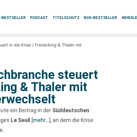
L-BESTSELLER
PODCAST
TITELSCHUTZ
BOD-BESTSELLER
NEWSL
rt in die Krise / Frederking & Thaler mit
chbranche steuert
king & Thaler mit
erwechselt
ute ein Beitrag in der
Süddeutschen
lages
Le Seuil
[
mehr…
]
, an dem die Krise
e.