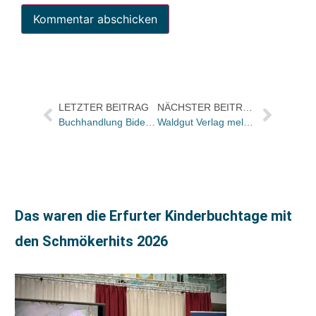
LETZTER BEITRAG
NÄCHSTER BEITRAG
Buchhandlung Bider & Tanner in Basel stiftet gestrigen Tagesumsatz für Flutopfer / Nationaler Sammeltag der Schweizer Organisation Glückskette
Waldgut Verlag meldet sich zurück – neue Bücher schon im ersten Halbjahr
Das waren die Erfurter Kinderbuchtage mit
den Schmökerhits 2026