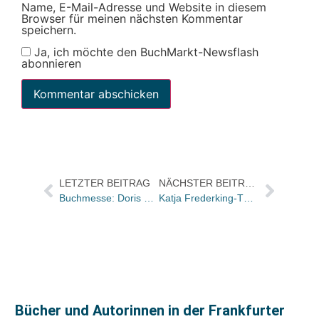
Name, E-Mail-Adresse und Website in diesem
Browser für meinen nächsten Kommentar
speichern.
Ja, ich möchte den BuchMarkt-Newsflash
abonnieren
LETZTER BEITRAG
NÄCHSTER BEITRAG
Buchmesse: Doris Oberländer geht nach 27 Jahren in Ruhestand / Martina Stemann neu an Bord
Katja Frederking-Thatje von Amazon zu Libri.de / Jan Hulshoff Pol neu im Vertrieb
Bücher und Autorinnen in der Frankfurter