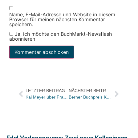
Name, E-Mail-Adresse und Website in diesem
Browser für meinen nächsten Kommentar
speichern.
Ja, ich möchte den BuchMarkt-Newsflash
abonnieren
LETZTER BEITRAG
NÄCHSTER BEITRAG
Kai Meyer über Frank Schätzings Aktivitäten als Tsunami-Experte
Berner Buchpreis Kurt Marti, Michael Angele und Gerhard Meister
Edel Verlagsgruppe: Zwei neue Kolleginnen