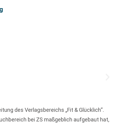
rg
Das D
Das Di
Instit
tung des Verlagsbereichs „Fit & Glücklich“.
Publik
buchbereich bei ZS maßgeblich aufgebaut hat,