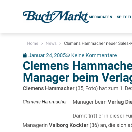
MEDIADATEN
SPIEGE
Home
>
News
>
Clemens Hammacher neuer Sales-M
Januar 24, 2005
Keine Kommentare
Clemens Hammacher
Manager beim Verlag
Clemens Hammacher
(35, Foto) hat zum 1. D
Manager beim
Verlag Di
Clemens Hammacher
Damit tritt er in dieser 
Managerin
Valborg Kockler
(36) an, die sich