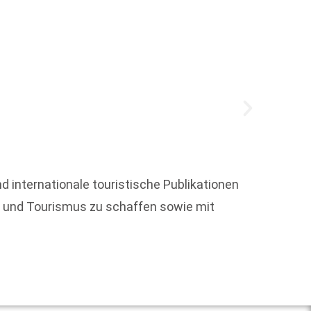
d internationale touristische Publikationen
Am Sam
se und Tourismus zu schaffen sowie mit
beiden
Weit