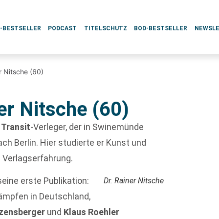
L-BESTSELLER
PODCAST
TITELSCHUTZ
BOD-BESTSELLER
NEWSL
r Nitsche (60)
er Nitsche (60)
r
Transit
-Verleger, der in Swinemünde
h Berlin. Hier studierte er Kunst und
e Verlagserfahrung.
eine erste Publikation:
Dr. Rainer Nitsche
ämpfen in Deutschland,
zensberger
und
Klaus Roehler