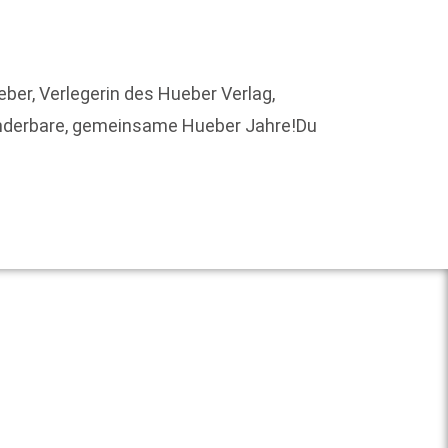
Das Lit
und rü
ber, Verlegerin des Hueber Verlag,
wunderbare, gemeinsame Hueber Jahre!Du
Weit