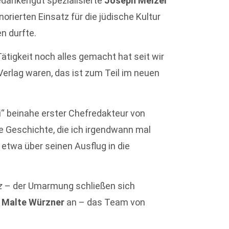
edankengut spezialisierte
Joseph Melzer
orierten Einsatz für die jüdische Kultur
n durfte.
tigkeit noch alles gemacht hat seit wir
erlag waren, das ist zum Teil im neuen
i“ beinahe erster Chefredakteur von
e Geschichte, die ich irgendwann mal
, etwa über seinen Ausflug in die
z
– der Umarmung schließen sich
d
Malte Würzner
an – das Team von