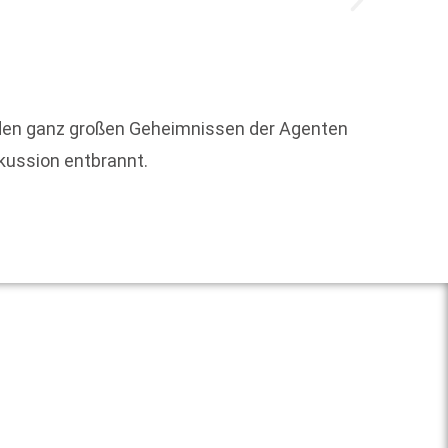
Die Me
Veränd
Transf
u den ganz großen Geheimnissen der Agenten
skussion entbrannt.
Weit