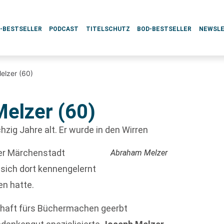
L-BESTSELLER
PODCAST
TITELSCHUTZ
BOD-BESTSELLER
NEWSL
elzer (60)
elzer (60)
hzig Jahre alt. Er wurde in den Wirren
der Märchenstadt
Abraham Melzer
 sich dort kennengelernt
en hatte.
chaft fürs Büchermachen geerbt