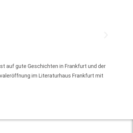
t auf gute Geschichten in Frankfurt und der
Vor 35
ivaleröffnung im Literaturhaus Frankfurt mit
verfolg
Weit