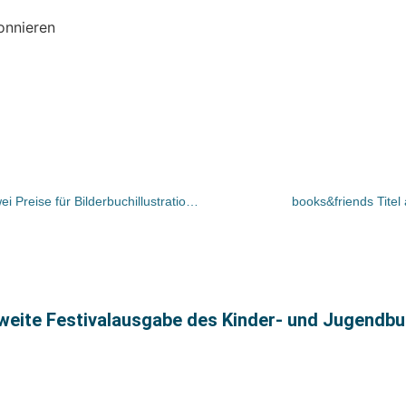
onnieren
Die Stadt Marktheidenfeld vergibt zwei Preise für Bilderbuchillustration / Publikation des Gewinnertitels bei Fischer Schatzinsel
books&friends Titel
ite Festivalausgabe des Kinder- und Jugendbuch