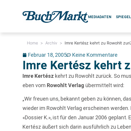
MEDIADATEN
SPIEGE
Home
>
Archiv
>
Imre Kertész kehrt zu Rowohlt zur
Februar 18, 2005
Keine Kommentare
Imre Kertész kehrt 
Imre Kertész
kehrt zu Rowohlt zurück. So mus
eben vom
Rowohlt Verlag
übermittelt wird:
„Wir freuen uns, bekannt geben zu können, da
wieder im Rowohlt Verlag erscheinen werden. 
«Dossier K.», ist für den Januar 2006 geplant. 
Kertész äußert sich darin ausführlich zu Lebe