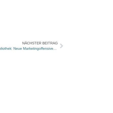
NÄCHSTER BEITRAG
Irritationen um Auslaufen der SZ Bibliothek: Neue Marketingoffensive kommt
Wie wa