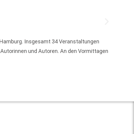
n Hamburg. Insgesamt 34 Veranstaltungen
Nach vi
Autorinnen und Autoren. An den Vormittagen
Juni 2
Weit