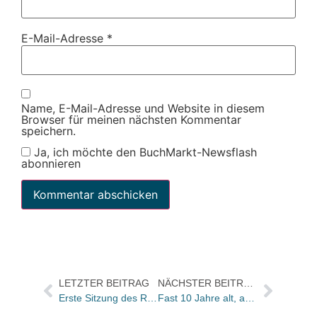
E-Mail-Adresse
*
Name, E-Mail-Adresse und Website in diesem
Browser für meinen nächsten Kommentar
speichern.
Ja, ich möchte den BuchMarkt-Newsflash
abonnieren
LETZTER BEITRAG
NÄCHSTER BEITRAG
Erste Sitzung des Rates für neue Rechtschreibung brachte – Gründung eines neuen Gremiums…
Fast 10 Jahre alt, aber gerade erst erschienen und stürmt schon die Bestsellerlisten: Dan Brown’s Diabolus