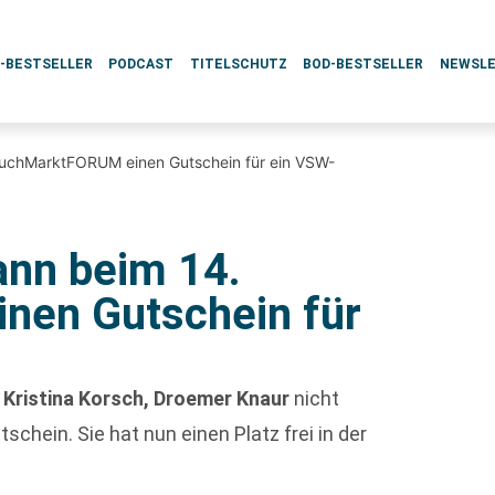
L-BESTSELLER
PODCAST
TITELSCHUTZ
BOD-BESTSELLER
NEWSL
BuchMarktFORUM einen Gutschein für ein VSW-
ann beim 14.
en Gutschein für
e
Kristina Korsch, Droemer Knaur
nicht
chein. Sie hat nun einen Platz frei in der