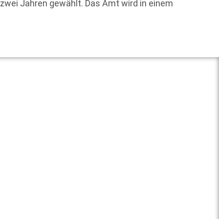
 zwei Jahren gewählt. Das Amt wird in einem
Kinder
Weit