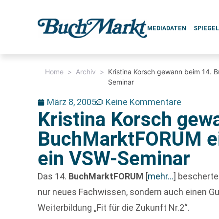
MEDIADATEN
SPIEGE
Home
>
Archiv
>
Kristina Korsch gewann beim 14. 
Seminar
März 8, 2005
Keine Kommentare
Kristina Korsch gew
BuchMarktFORUM ein
ein VSW-Seminar
Das 14.
BuchMarktFORUM
[
mehr…
]
beschert
nur neues Fachwissen, sondern auch einen Guts
Weiterbildung „Fit für die Zukunft Nr.2“.