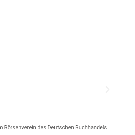
„Pumu
im Börsenverein des Deutschen Buchhandels.
Der fr