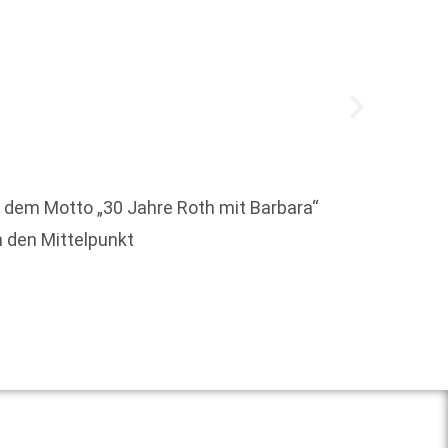
Mit ei
r dem Motto „30 Jahre Roth mit Barbara“
Floria
 den Mittelpunkt
Weit