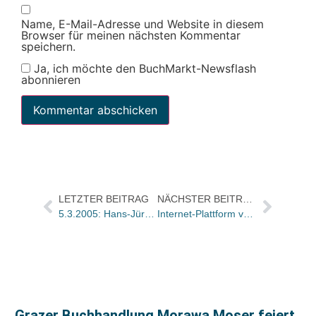
Name, E-Mail-Adresse und Website in diesem
Browser für meinen nächsten Kommentar
speichern.
Ja, ich möchte den BuchMarkt-Newsflash
abonnieren
LETZTER BEITRAG
NÄCHSTER BEITRAG
5.3.2005: Hans-Jürgen Breidenstein (65)
Internet-Plattform von KNV jetzt mit „Blick ins Buch“ bei über 40.000 Fach- und Sachbüchern
Grazer Buchhandlung Morawa Moser feiert