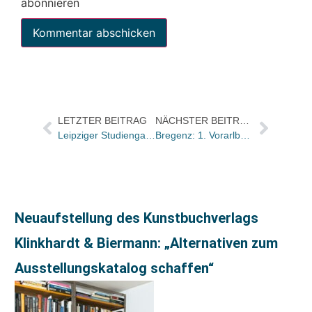
abonnieren
LETZTER BEITRAG
NÄCHSTER BEITRAG
Leipziger Studiengang Verlagsherstellung präsentiert „Erste Hilfe Marketing“ in Leipzig
Bregenz: 1. Vorarlberger Lesegalerie als 7. Brunner Filiale / Erster „Sounddome“ Österreichs
Neuaufstellung des Kunstbuchverlags
Klinkhardt & Biermann: „Alternativen zum
Ausstellungskatalog schaffen“