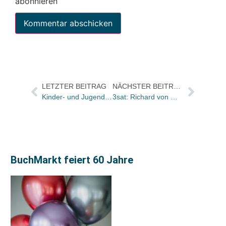
abonnieren
LETZTER BEITRAG
NÄCHSTER BEITRAG
Kinder- und Jugendtheatertreffen startet morgen in Berlin
3sat: Richard von Weizsäcker am 22. Mai 2005 in Helmut Markworts „bookmark“
BuchMarkt feiert 60 Jahre