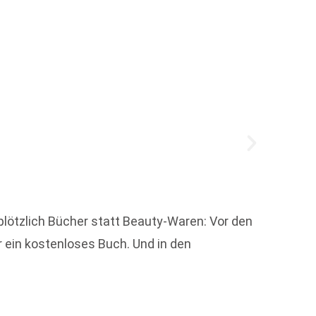
Buchgr
schrit
plötzlich Bücher statt Beauty-Waren: Vor den
den Bu
 ein kostenloses Buch. Und in den
Weit