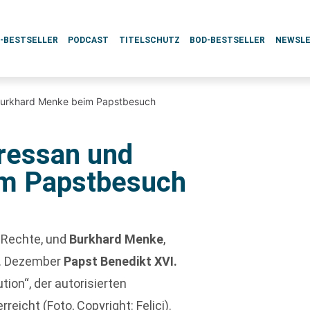
L-BESTSELLER
PODCAST
TITELSCHUTZ
BOD-BESTSELLER
NEWSL
Burkhard Menke beim Papstbesuch
ressan und
im Papstbesuch
e Rechte, und
Burkhard Menke
,
4. Dezember
Papst Benedikt XVI.
ion“, der autorisierten
icht (Foto, Copyright: Felici).