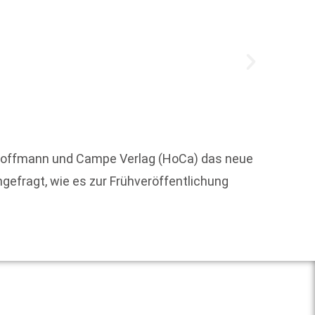
Zum 1.
r Hoffmann und Campe Verlag (HoCa) das neue
Digita
gefragt, wie es zur Frühveröffentlichung
Geschä
Weit