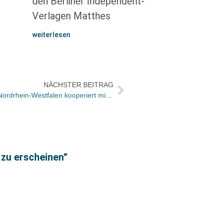
den Berliner Independent-
Verlagen Matthes
weiterlesen
NÄCHSTER BEITRAG
Das Justizministerium des Landes Nordrhein-Westfalen kooperiert mit LexisNexis
Carme
 zu erscheinen“