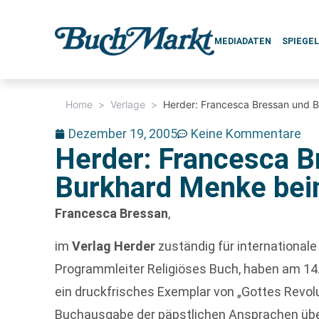
MEDIADATEN
SPIEGE
Home
>
Verlage
>
Herder: Francesca Bressan und 
Dezember 19, 2005
Keine Kommentare
Herder: Francesca B
Burkhard Menke be
Francesca Bressan
,
im
Verlag Herder
zuständig für international
Programmleiter Religiöses Buch, haben am 1
ein druckfrisches Exemplar von „Gottes Revolut
Buchausgabe der päpstlichen Ansprachen überre