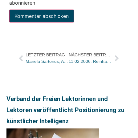
abonnieren
LETZTER BEITRAG
NÄCHSTER BEITRAG
Mariela Sartorius, Autorin von „Die hohe Schule der Einsamkeit“, am Sonntag bei Gert Scobel zu Gast
11.02.2006: Reinhart von Törne (65)
Verband der Freien Lektorinnen und
Lektoren veröffentlicht Positionierung zu
künstlicher Intelligenz