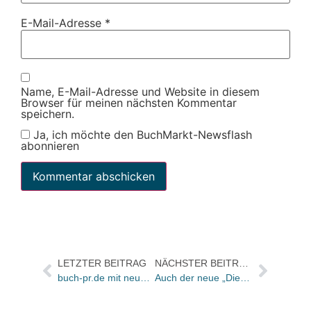
E-Mail-Adresse
*
Name, E-Mail-Adresse und Website in diesem
Browser für meinen nächsten Kommentar
speichern.
Ja, ich möchte den BuchMarkt-Newsflash
abonnieren
LETZTER BEITRAG
NÄCHSTER BEITRAG
buch-pr.de mit neuen Themen: Wickerts Buchtipp bei Gong / „?Nachgefragt“ bei Peter Creamer / Monika Meffert ist „PR-Profi des Monats“
Auch der neue „Die Wilden Kerle“-Film setzt sich an die Spitze der Kinocharts