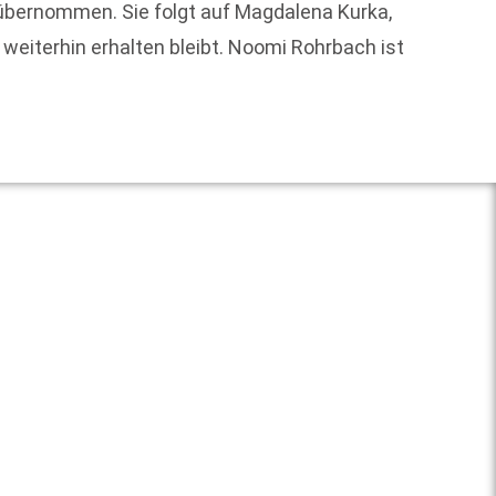
übernommen. Sie folgt auf Magdalena Kurka,
Der Aut
eiterhin erhalten bleibt. Noomi Rohrbach ist
Weit