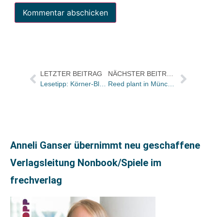
LETZTER BEITRAG
NÄCHSTER BEITRAG
Lesetipp: Körner-Blog über die „Unvernunft deutscher Buchverleger: Schaufeln die sich ihr eigenes Grab?
Reed plant in München „THE FIRST INTERNATIONAL MUNICH BOOK FAIR 2008“ / Beinharter Kampf um weltweites Messegeschäft entbrennt neu – ernstzunehmen?
Anneli Ganser übernimmt neu geschaffene
Verlagsleitung Nonbook/Spiele im
frechverlag