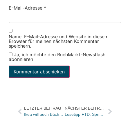
E-Mail-Adresse
*
Name, E-Mail-Adresse und Website in diesem
Browser für meinen nächsten Kommentar
speichern.
Ja, ich möchte den BuchMarkt-Newsflash
abonnieren
LETZTER BEITRAG
NÄCHSTER BEITRAG
Ikea will auch Bücher verkaufen – mit Thalia Know How / Vorbild B.O.B: „Keine zeitraubende Beratung“
Lesetipp FTD: Springer-Chef Mathias Döpfner hat Papier als Informationsmedium abgeschrieben