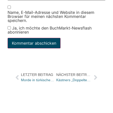
Name, E-Mail-Adresse und Website in diesem
Browser für meinen nächsten Kommentar
speichern.
Ja, ich möchte den BuchMarkt-Newsflash
abonnieren
LETZTER BEITRAG
NÄCHSTER BEITRAG
Morde in türkischem Bibel-Verlag – auch Deutscher getötet
Kästners „Doppeltes Lottchen“ startet als Zeichentrickfilm / Buch mit Filmbildern bei Dressler